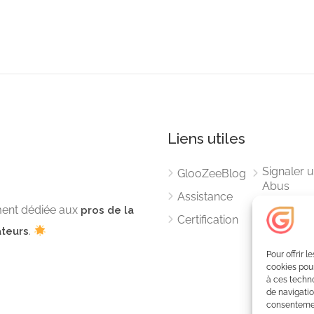
Liens utiles
Signaler 
GlooZeeBlog
Abus
Assistance
RGPD
ment dédiée aux
pros de la
Certification
.
teurs
CGU
Mentions
Pour offrir 
Légales
cookies pour
à ces techn
de navigatio
consentement