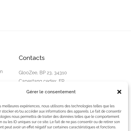
Contacts
un
GlooZee, BP 23, 34310
Capestang cedex, FR
Téléphone: (+33) 525.680.380
Gérer le consentement
E-Mail:
team@gloozee.fr
les meilleures expériences, nous utilisons des technologies telles que les
 stocker et/ou accéder aux informations des appareils. Le fait de consentir
ologies nous permettra de traiter des données telles que le comportement
n ou les ID uniques sur ce site. Le fait de ne pas consentir ou de retirer son
 peut avoir un effet négatif sur certaines caractéristiques et fonctions.