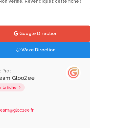
Non vérifié. Revendiquez cette fiche !
Google Direction
Waze Direction
e Pro :
team GlooZee
r la fiche
team@gloozee.fr