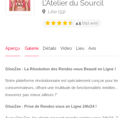
L’Atelier du Sourcil
Lille (59)
4.5
(792 avis)
Aperçu
Galerie
Détails
Vidéo
Lieu
Avis
GlooZee : La Révolution des Rendez-vous Beauté en Ligne !
Notre plateforme révolutionnaire est spécialement conçue pour les
consommateurs, offrant une multitude de fonctionnalités inédites 
trouverez pas mieux ailleurs !“
GlooZee : Prise de Rendez-vous en Ligne 24h/24 !
Avec GlooZee, les clients peuvent prendre rendez-vous 24h/24, 7 