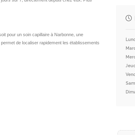
it pour un soin capillaire à Narbonne, une
Lund
ermet de localiser rapidement les établissements
Mar
Merc
Jeud
Vend
Sam
Dim