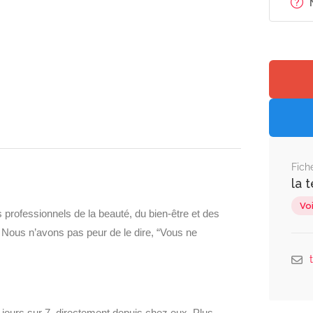
Fich
la 
Voi
 professionnels de la beauté, du bien-être et des
. Nous n’avons pas peur de le dire, “Vous ne
jours sur 7, directement depuis chez eux. Plus