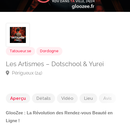
Tatoueur.se
Dordogne
Les Artismes – Dotschool & Yurei
Périgueux (24)
Aperçu
Détails
Vidéo
Lieu
Avis
GlooZee : La Révolution des Rendez-vous Beauté en
Ligne !