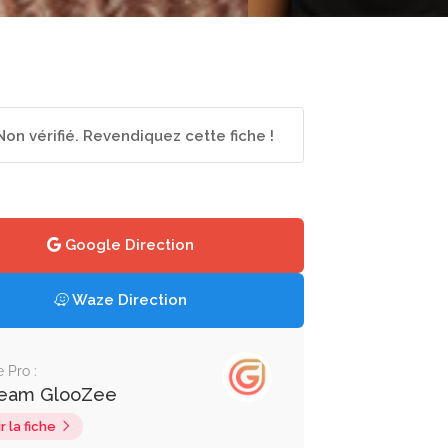
Non vérifié. Revendiquez cette fiche !
Google Direction
Waze Direction
e Pro :
team GlooZee
r la fiche