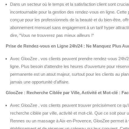
Dans un secteur où le temps et la satisfaction client sont cruc
incontournable pour la gestion des rendez-vous en ligne. Cette 
conçue pour les professionnels de la beauté et du bien-être, offr
abonnement mensuel sans engagement à un tarif hyper attracti
dire, “Vous ne trouverez pas mieux ailleurs !“
Prise de Rendez-vous en Ligne 24h/24 : Ne Manquez Plus Au
Avec GlooZee , vos clients peuvent prendre rendez-vous 24h/24, 
ligne. Plus besoin d’attendre les heures d’ouverture pour réserve
permanente est un atout majeur, surtout pour les clients au pl
jamais une opportunité d’affaire.
GlooZee : Recherche Ciblée par Ville, Activité et Mot-clé : Fac
Avec GlooZee , vos clients peuvent trouver précisément ce qu’i
recherche ciblée par ville, activité et mot-clé. Que ce soit pou
Rennes ou un massage à Aix-en-Provence, GlooZee permet à vos
établissement et de réserver un créneau qui leur convient. Cette 