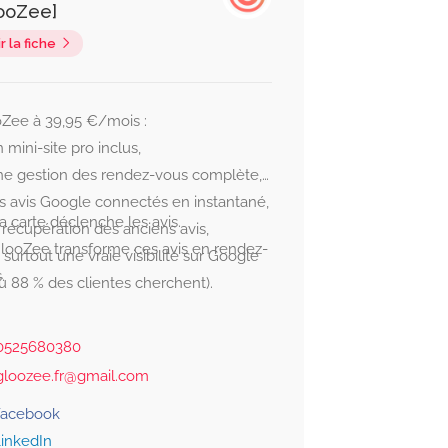
ooZee]
r la fiche
Zee à 39,95 €/mois :
 mini-site pro inclus,
e gestion des rendez-vous complète,
s avis Google connectés en instantané,
a carte déclenche les avis.
 récupération des anciens avis,
looZee transforme ces avis en rendez-
 surtout une vraie visibilité sur Google
.
où 88 % des clientes cherchent).
0525680380
gloozee.fr@gmail.com
Facebook
inkedIn