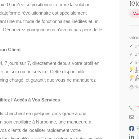
[Gl
iaux, GlooZee se positionne comme la solution
plateforme révolutionnaire est spécialement
Voi
ant une multitude de fonctionnalités inédites et un
f. Découvrez pourquoi nous n’avons pas peur de le
Gloo
✓ un
cun Client
✓ un
✓ le
7 jours sur 7, directement depuis votre profil en
L
✓ la
r un soin ou un service. Cette disponibilité
G
✓ et
anning chargé, et garantit que vous ne manquerez
vous
(là 
ilitez l’Accès à Vos Services
ls cherchent en quelques clics grâce à une
r un soin capillaire à Narbonne, une manucure à
 clients de localiser rapidement votre
L
fonctionnalité accroît non seulement votre visibilité,