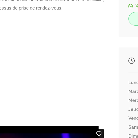
cessus de prise de rendez-vous.
Lund
Mar
Merc
Jeud
Vend
Sam
Dim